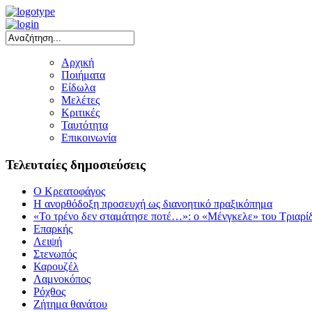
Αρχική
Ποιήματα
Είδωλα
Μελέτες
Κριτικές
Ταυτότητα
Επικοινωνία
Τελευταίες δημοσιεύσεις
Ο Κρεατοφάγος
Η ανορθόδοξη προσευχή ως διανοητικό πραξικόπημα
«Το τρένο δεν σταμάτησε ποτέ…»: ο «Μένγκελε» του Τριαρί
Επαρκής
Λειψή
Στενωπός
Καρουζέλ
Λαμνοκόπος
Ρόχθος
Ζήτημα θανάτου