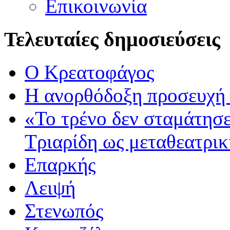
Επικοινωνία
Τελευταίες δημοσιεύσεις
Ο Κρεατοφάγος
Η ανορθόδοξη προσευχή 
«Το τρένο δεν σταμάτησ
Τριαρίδη ως μεταθεατρι
Επαρκής
Λειψή
Στενωπός