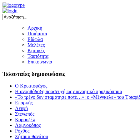
Αρχική
Ποιήματα
Είδωλα
Μελέτες
Κριτικές
Ταυτότητα
Επικοινωνία
Τελευταίες δημοσιεύσεις
Ο Κρεατοφάγος
Η ανορθόδοξη προσευχή ως διανοητικό πραξικόπημα
«Το τρένο δεν σταμάτησε ποτέ…»: ο «Μένγκελε» του Τριαρί
Επαρκής
Λειψή
Στενωπός
Καρουζέλ
Λαμνοκόπος
Ρόχθος
Ζήτημα θανάτου